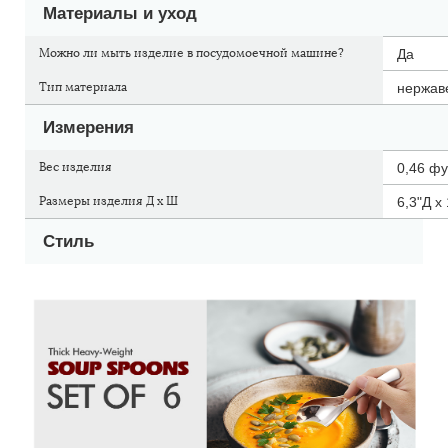
Материалы и уход
Можно ли мыть изделие в посудомоечной машине?
Да
Тип материала
нержав
Измерения
Вес изделия
0,46 ф
Размеры изделия Д х Ш
6,3"Д х
Стиль