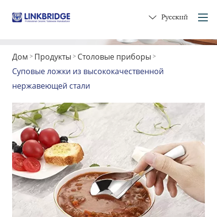
Русский
Дом
Продукты
Столовые приборы
>
>
>
Дом
Суповые ложки из высококачественной
о нас
нержавеющей стали
Продукты
Услуга
В керамику
связаться с нами
Получите подарок