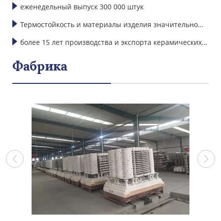
научно-исследовательских техников и дизайнеров
еженедельный выпуск 300 000 штук
Термостойкость и материалы изделия значительно
превосходят международные стандарты
более 15 лет производства и экспорта керамических
изделий
Фабрика