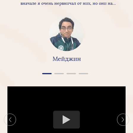
вначале я очень нервничал от них, но они на
самом деле предоставляют действительно
хорошие продукты и услуги, так как для самой
керамики есть хорошая текстура удивительное
качество, а« в целом сборка действительно
хорошая, поэтому я бы очень и очень
рекомендую керамики Linkbridge »
Мейджин