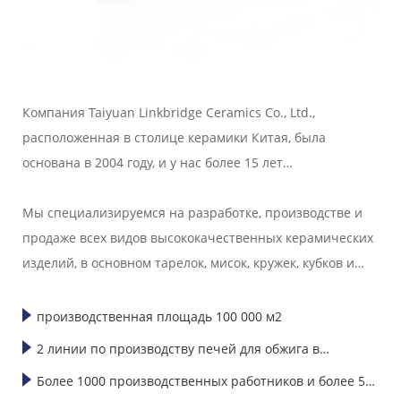
Компания Taiyuan Linkbridge Ceramics Co., Ltd.,
расположенная в столице керамики Китая, была
основана в 2004 году, и у нас более 15 лет
профессионального опыта экспорта керамической
посуды.
Мы специализируемся на разработке, производстве и
продаже всех видов высококачественных керамических
изделий, в основном тарелок, мисок, кружек, кубков и
соусов и т.д. Наши керамические изделия, поставляемые
на экспорт, хорошо продаются в Америке, Европе,
производственная площадь 100 000 м2
Японии, Корее и Юго-Восточной Азии."
2 линии по производству печей для обжига в
машиностроении
Более 1000 производственных работников и более 50