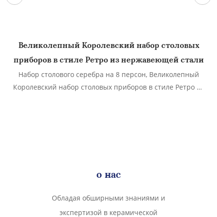
Великолепный Королевский набор столовых
приборов в стиле Ретро из нержавеющей стали
Набор столового серебра на 8 персон, Великолепный
Королевский набор столовых приборов в стиле Ретро из
Нержавеющей Стали, Набор столовых приборов на 40
о
предметов, Набор кухонных принадлежностей, Включая
Ложки и Вилки, Зеркальная Отделка, Можно мыть в
посудомоечной машине
и
о
о нас
Обладая обширными знаниями и
экспертизой в керамической