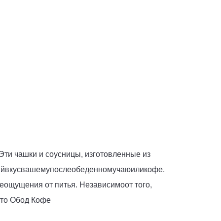
Эти чашки и соусницы, изготовленные из 
ый
вкус
вашему
послеобеденному
чаю
или
кофе
.
е
ощущения от питья
.
 Независимо
от того, 
то
 Обод
 Кофе