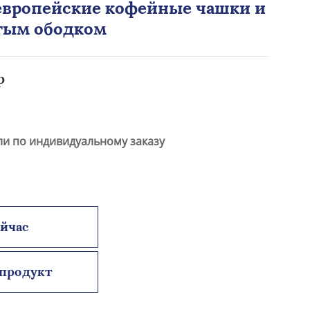
европейские кофейные чашки и
тым ободком
р
ли по индивидуальному заказу
ейчас
продукт