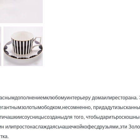
расным
дополнением
к
любому
интерьеру дома
или
ресторана
.
егантным
золотым
ободком
,
несомненно
, придадут
изысканн
ти
чашки
и
соусницы
созданы
для того, чтобы
дарить
роскошны
ин или
просто
наслаждаясь
чашечкой
кофе
с
друзьями
,
эти
 Золо
тка
.