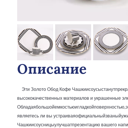
Описание
    Эти
 Золото
 Обод
 Кофе
 Чашки
и
соусы
станут
прек
высококачественных материалов и украшенные эл
Обладая
большой
емкостью
и
гладкой
поверхностью
,
э
являетесь ли вы
 устраивая
официальный
званый
уж
Чашки
и
соусницы
улучшат
презентацию вашего напи