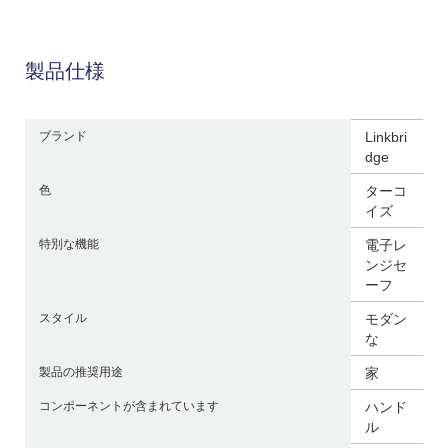
製品仕様
ブランド
Linkbri
dge
色
ターコ
イズ
特別な機能
電子レ
ンジセ
ーフ
スタイル
モダン
な
製品の推奨用途
家
コンポーネントが含まれています
ハンド
ル