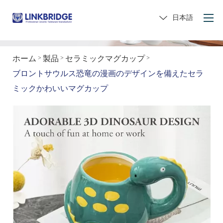
日本語
ホーム
製品
セラミックマグカップ
>
>
>
ホーム
ブロントサウルス恐竜の漫画のデザインを備えたセラ
私たちについて
ミックかわいいマグカップ
製品
サービス
セラミックに
お問い合わせ
贈り物をしてください