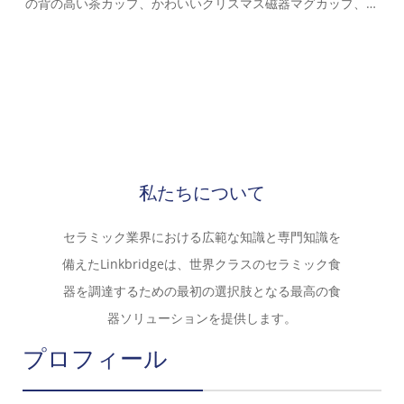
の背の高い茶カップ、かわいいクリスマス磁器マグカップ、面
オ
白くてユニークなノベルティオフィスとホームギフト、スープ
て
＆ココアに最適、陶器の小さなガラス、食器洗い機セーフ
使
シ
ヒ
私たちについて
セラミック業界における広範な知識と専門知識を
備えたLinkbridgeは、世界クラスのセラミック食
器を調達するための最初の選択肢となる最高の食
器ソリューションを提供します。
プロフィール