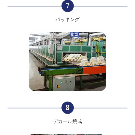
7
パッキング
8
デカール焼成