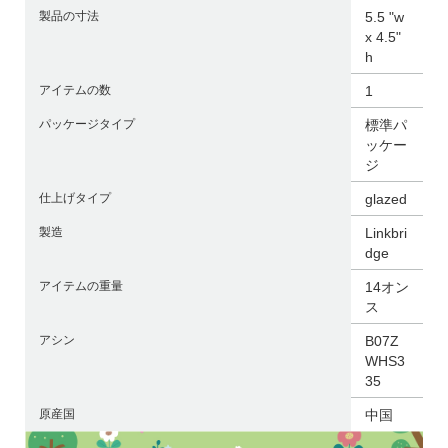
製品の寸法
5.5 "w
x 4.5"
h
アイテムの数
1
パッケージタイプ
標準パ
ッケー
ジ
仕上げタイプ
glazed
製造
Linkbri
dge
アイテムの重量
14オン
ス
アシン
B07Z
WHS3
35
原産国
中国