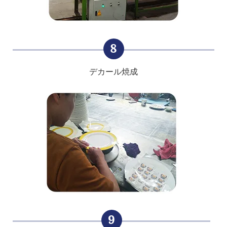
8
デカール焼成
9