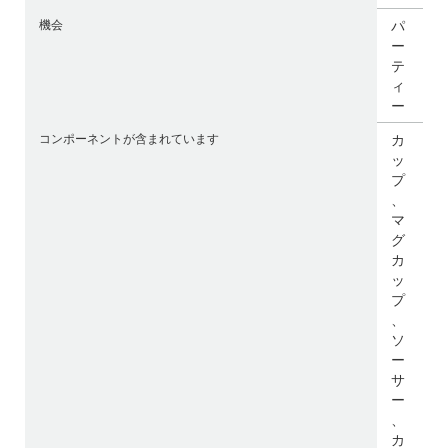
機会
パ
ー
テ
ィ
ー
コンポーネントが含まれています
カ
ッ
プ
、
マ
グ
カ
ッ
プ
、
ソ
ー
サ
ー
、
カ