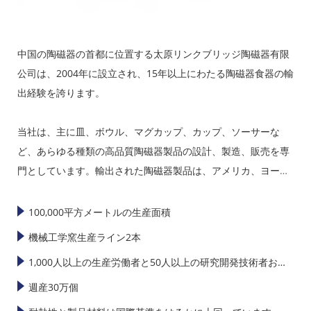
中国の陶磁器の首都に位置する太原リンクブリッジ陶磁器有限
公司は、2004年に設立され、15年以上にわたる陶磁器食器の輸
出経験を誇ります。
当社は、主に皿、ボウル、マグカップ、カップ、ソーサーな
ど、あらゆる種類の高品質陶磁器製品の設計、製造、販売を専
門としています。輸出された陶磁器製品は、アメリカ、ヨーロ
ッパ、日本、韓国、東南アジアで高い販売実績を誇っていま
す。
100,000平方メートルの生産面積
機械工学窯生産ライン2本
1,000人以上の生産労働者と50人以上の研究開発技術者およ
び設計者
週産30万個