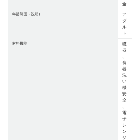
全
年齢範囲（説明）
ア
ダ
ル
ト
材料機能
磁
器
、
食
器
洗
い
機
安
全
、
電
子
レ
ン
ジ