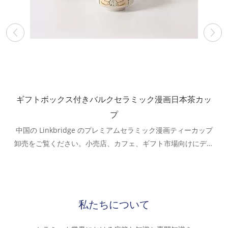
ギフトボックス付きバルクセラミック漫画日本茶カッ
プ
中国の Linkbridge のプレミアムセラミック漫画ティーカップ
チ
卸売をご覧ください。小売店、カフェ、ギフト市場向けにデザ
さ
インされた、キュートでクリエイティブなカスタマイズ可能な
に
セラミック ティー カップ。世界的な卸売バイヤー向けの OEM
ー
および ODM サポートを備えた、高品質で食品に安全な漫画の
ティーカップ。
私たちについて