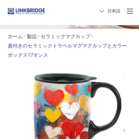
日本語
ホーム
製品
セラミックマグカップ
>
>
>
ホーム
蓋付きのセラミックトラベルマグマグカップとカラー
私たちについて
ボックス17オンス
製品
サービス
セラミックに
お問い合わせ
贈り物をしてください