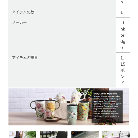
h
アイテムの数
1
メーカー
Li
nk
bri
dg
e
アイテムの重量
1.
15
ポ
ン
ド