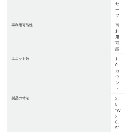
セ
ー
フ
再利用可能性
再
利
用
可
能
ユニット数
1.
0
カ
ウ
ン
ト
製品の寸法
3.
5
"W
x
6.
5"