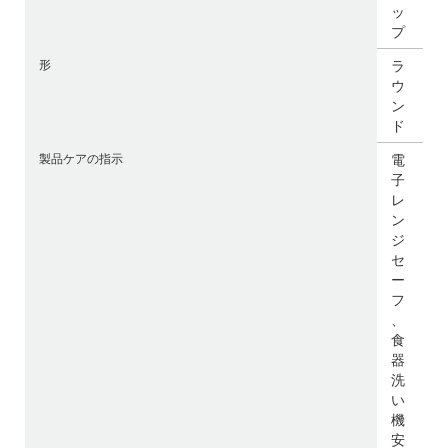
ッ
プ
形
ラ
ウ
ン
ド
製品ケアの指示
電
子
レ
ン
ジ
セ
ー
フ
、
食
器
洗
い
機
安