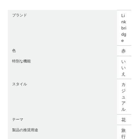
ブランド
Li
nk
bri
dg
e
色
赤
特別な機能
い
い
え
スタイル
カ
ジ
ュ
ア
ル
テーマ
花
製品の推奨用途
旅
行