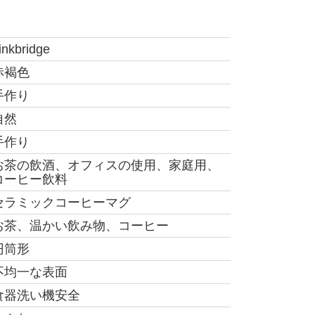
inkbridge
赤褐色
手作り
自然
手作り
お茶の飲酒、オフィスの使用、家庭用、
コーヒー飲料
セラミックコーヒーマグ
お茶、温かい飲み物、コーヒー
円筒形
不均一な表面
食器洗い機安全