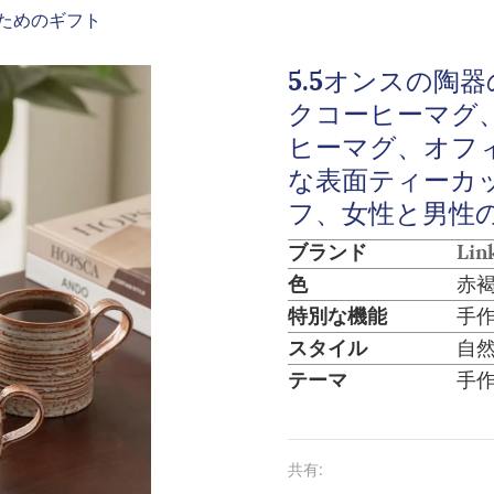
ためのギフト
5.5オンスの陶
クコーヒーマグ
ヒーマグ、オフ
な表面ティーカ
フ、女性と男性
ブランド
Lin
色
赤
特別な機能
手
スタイル
自
テーマ
手
共有: