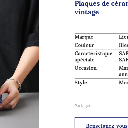
Plaques de céra
vintage
Marque
Lie
Couleur
Ble
Caractéristique
SAF
spéciale
SA
Occasion
Mar
ann
Style
Mo
Partager:
Renseignez-vous