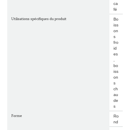
ca
fé
Utilisations spécifiques du produit
Bo
iss
on
s
fro
id
es
,
bo
iss
on
s
ch
au
de
s
Forme
Ro
nd