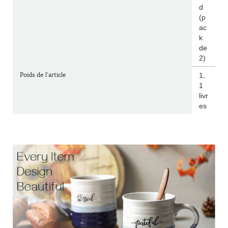
d
(p
ac
k
de
2)
Poids de l'article
1,
1
livr
es