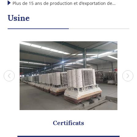
dépassent de loin les normes internationales
Plus de 15 ans de production et d'exportation de
Japon, en Corée et en Asie du Sud-Est.
produits céramiques
Usine
Certificats