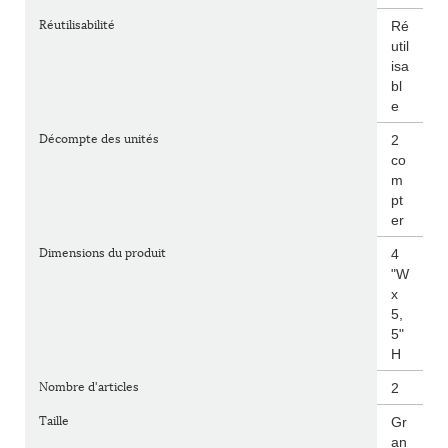
Réutilisabilité
Ré
util
isa
bl
e
Décompte des unités
2
co
m
pt
er
Dimensions du produit
4
"W
x
5,
5"
H
Nombre d'articles
2
Taille
Gr
an