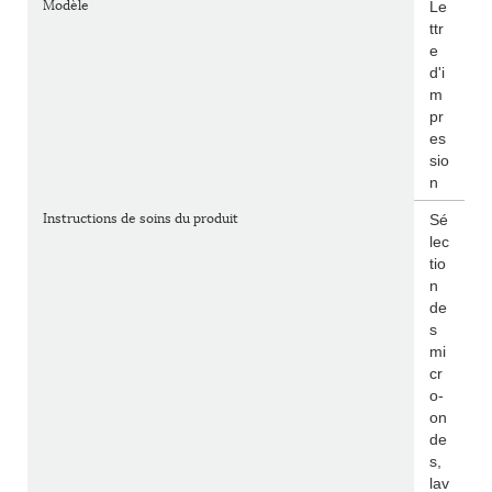
Modèle
Le
ttr
e
d'i
m
pr
es
sio
n
Instructions de soins du produit
Sé
lec
tio
n
de
s
mi
cr
o-
on
de
s,
lav