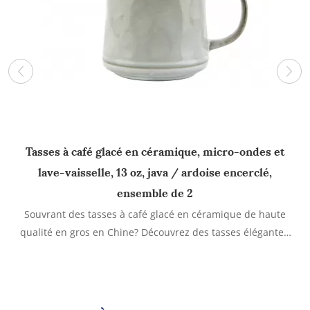
Tasses à café glacé en céramique, micro-ondes et
lave-vaisselle, 13 oz, java / ardoise encerclé,
ensemble de 2
i
Souvrant des tasses à café glacé en céramique de haute
é
qualité en gros en Chine? Découvrez des tasses élégantes,
durables et personnalisables parfaites pour les cafés, la
vente au détail et les cadeaux. Obtenez des conseils
d'experts sur les styles, les fournisseurs et la commande
dès aujourd'hui.