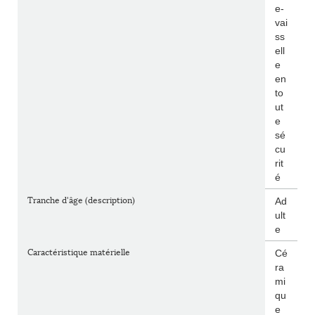
e-
vai
ss
ell
e
en
to
ut
e
sé
cu
rit
é
Tranche d'âge (description)
Ad
ult
e
Caractéristique matérielle
Cé
ra
mi
qu
e