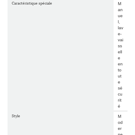
Caractéristique spéciale
M
an
ue
l,
lav
e-
vai
ss
ell
e
en
to
ut
e
sé
cu
rit
é
Style
M
od
er
ne