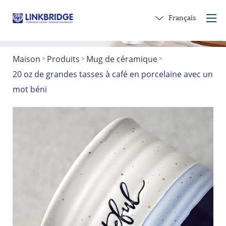
Français
Maison
Produits
Mug de céramique
>
>
>
Maison
20 oz de grandes tasses à café en porcelaine avec un
À propos de nous
mot béni
Produits
Service
dans la céramique
Contactez-nous
Faire un cadeau