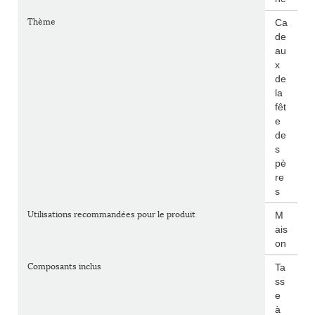
Thème
Ca
de
au
x
de
la
fêt
e
de
s
pè
re
s
Utilisations recommandées pour le produit
M
ais
on
Composants inclus
Ta
ss
e
à