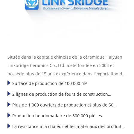
Située dans la capitale chinoise de la céramique, Taiyuan
Linkbridge Ceramics Co., Ltd. a été fondée en 2004 et
possède plus de 15 ans d'expérience dans l'exportation de
vaisselle en céramique.
Surface de production de 100 000 m²
2 lignes de production de fours de construction
Nous sommes spécialisés dans la conception, la
mécanique
Plus de 1 000 ouvriers de production et plus de 50
fabrication et la vente de toutes sortes d'articles en
céramique de haute qualité, notamment des assiettes, des
techniciens et concepteurs en R&D
Production hebdomadaire de 300 000 pièces
bols, des mugs, des tasses et des soucoupes. Nos produits
La résistance à la chaleur et les matériaux des produits
exportés sont bien vendus en Amérique, en Europe, au