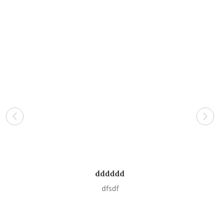
dddddd
S
dfsdf
De