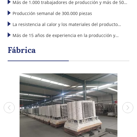
mecánica
Más de 1.000 trabajadores de producción y más de 50
de todo tipo de artículos cerámicos de alta calidad,
incluyendo principalmente platos, cuencos, tazas, vasos,
técnicos y diseñadores de I+D
Producción semanal de 300.000 piezas
etc. Nuestros productos cerámicos se venden con éxito en
La resistencia al calor y los materiales del producto
América, Europa, Japón, Corea y el Sudeste Asiático.
superan ampliamente los estándares internacionales
Más de 15 años de experiencia en la producción y
exportación de productos cerámicos
Fábrica