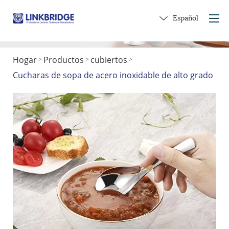
Español
Hogar
Productos
cubiertos
>
>
>
Hogar
Cucharas de sopa de acero inoxidable de alto grado
Acerca de nosotros
Productos
Servicio
En cerámica
Contáctenos
Obtener un regalo