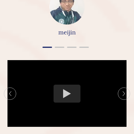
cerámica en sí misma tiene una buena textura
increíble y" la construcción en general es
realmente agradable, realmente recomendaría y
altamente recomendaría el Ceramics de Linkbridge
meijin
"