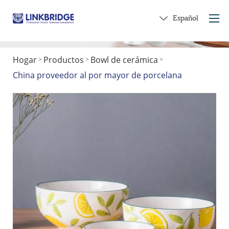
Español
Hogar
Productos
Bowl de cerámica
>
>
>
Hogar
China proveedor al por mayor de porcelana
Acerca de nosotros
Productos
Servicio
En cerámica
Contáctenos
Obtener un regalo