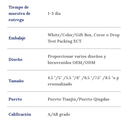
Tiempo de
muestra de
1-3 día
entrega
White/Color/Gift Box, Coror o Drop
Embalaje
Test Packing ECT.
Proporcionar varios diseños y
Diseño
bienvenidos OEM/ODM
4.5 "/5" /5.5 "/6" /6.5 "/7.5" /8.5 "o p
Tamaño
ersonalizado
Puerto
Puerto Tianjin/Puerto Qingdao
Calificación
A/AB grado