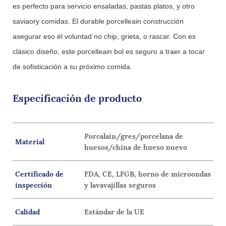
es
 perfecto
 para
 servicio
 ensaladas
,
 pastas
 platos
,
 y
 otro
savia
ory
 comidas
.
 El
 durable
 por
celle
ain
 construcción
asegurar
 eso
 él
 voluntad
 no
 chip
,
 grieta
,
 o
 rascar
.
 Con
 es
clásico
 diseño
,
 este
 por
celle
ain
 bol
 es
 seguro
 a
 traer
 a
 tocar
de
 sofisticación
 a
 su
 próximo
 comida
.
Especificación de producto
Porcalain/gres/porcelana de
Material
huesos/china de hueso nuevo
Certificado de
FDA, CE, LFGB, horno de microondas
inspección
y lavavajillas seguros
Calidad
Estándar de la UE