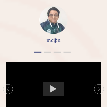
ellos, pero en realidad proporcionan productos y
servicios realmente buenos, ya que para la
cerámica en sí misma tiene una buena textura
increíble y" la construcción en general es
realmente agradable, realmente recomendaría y
altamente recomendaría el Ceramics de Linkbridge
meijin
"