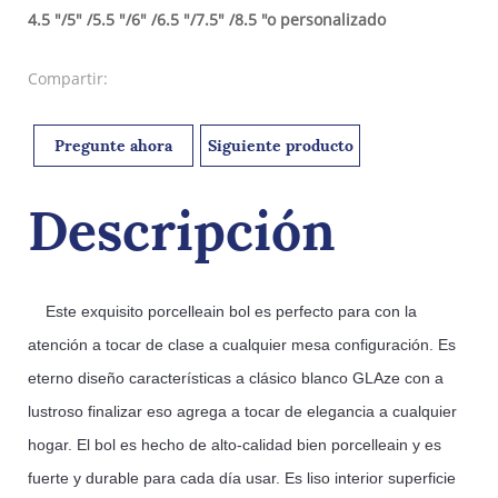
4.5 "/5" /5.5 "/6" /6.5 "/7.5" /8.5 "o personalizado
Compartir:
Pregunte ahora
Siguiente producto
Descripción
    Este
 exquisito
 por
celle
ain
 bol
 es
 perfecto
 para
 con la 
atención
 a
 tocar
 de
 clase
 a
 cualquier
 mesa
 configuración
.
 Es
eterno
 diseño
 características
 a
 clásico
 blanco
 GL
Aze
 con
 a
lustroso
 finalizar
 eso
 agrega
 a
 tocar
 de
 elegancia
 a
 cualquier
hogar
.
 El
 bol
 es
 hecho
 de
 alto
-
calidad
 bien
 por
celle
ain
 y
 es
fuerte
 y
 durable
 para
 cada día
 usar
.
 Es
 liso
 interior
 superficie