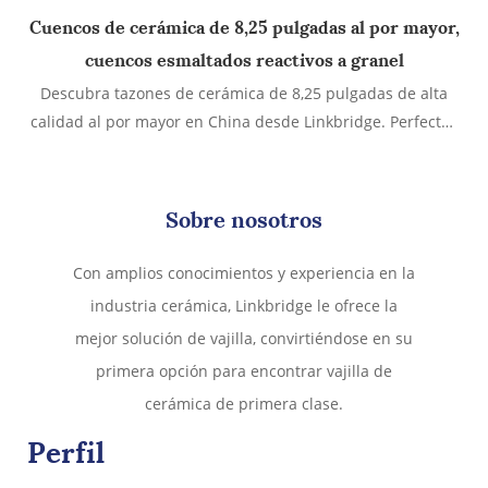
Cuencos de cerámica de 8,25 pulgadas al por mayor,
V
cuencos esmaltados reactivos a granel
Descubra tazones de cerámica de 8,25 pulgadas de alta
calidad al por mayor en China desde Linkbridge. Perfectos
¿
para restaurantes, hoteles, cafeterías y comercios
minoristas, estos tazones de cerámica son duraderos,
elegantes y aptos para microondas y lavavajillas. Con
re
Sobre nosotros
precios mayoristas competitivos y personalización flexible
de OEM/ODM.
Con amplios conocimientos y experiencia en la
h
industria cerámica, Linkbridge le ofrece la
mejor solución de vajilla, convirtiéndose en su
primera opción para encontrar vajilla de
cerámica de primera clase.
Perfil