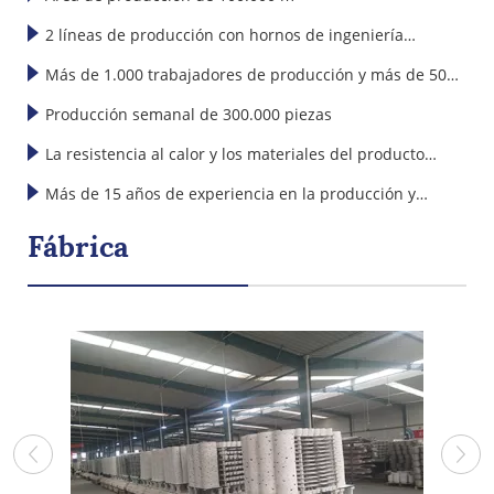
2 líneas de producción con hornos de ingeniería
Nos especializamos en el diseño, la fabricación y la venta
mecánica
Más de 1.000 trabajadores de producción y más de 50
de todo tipo de artículos cerámicos de alta calidad,
incluyendo principalmente platos, cuencos, tazas, vasos,
técnicos y diseñadores de I+D
Producción semanal de 300.000 piezas
etc. Nuestros productos cerámicos se venden con éxito en
La resistencia al calor y los materiales del producto
América, Europa, Japón, Corea y el Sudeste Asiático.
superan ampliamente los estándares internacionales
Más de 15 años de experiencia en la producción y
exportación de productos cerámicos
Fábrica