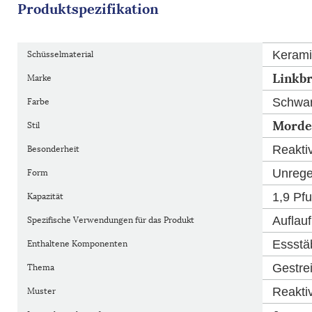
Produktspezifikation
Kerami
Schüsselmaterial
Linkbr
Marke
Schwar
Farbe
Morde
Stil
Reakti
Besonderheit
Unrege
Form
1,9 Pf
Kapazität
Auflau
Spezifische Verwendungen für das Produkt
Essstä
Enthaltene Komponenten
Gestre
Thema
Reakti
Muster