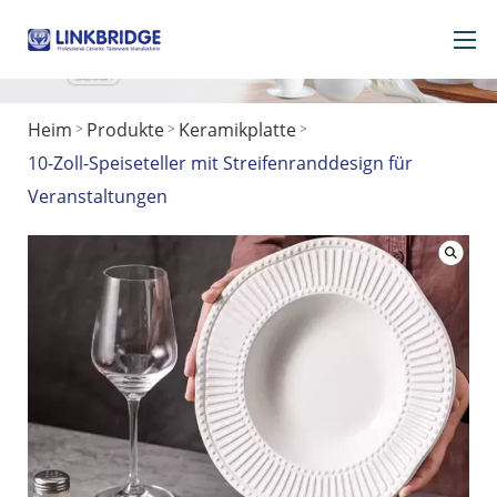
Heim
Produkte
Keramikplatte
>
>
>
Heim
10-Zoll-Speiseteller mit Streifenranddesign für
Über uns
Veranstaltungen
Produkte
Service
in Keramik
Kontaktieren Sie uns
Holen Sie sich ein Geschenk