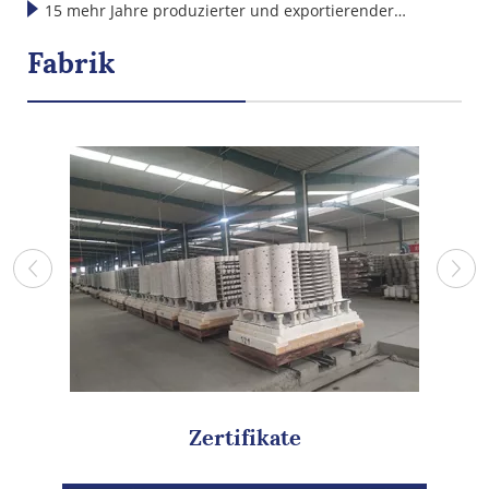
internationalen Standards weit
15 mehr Jahre produzierter und exportierender
Keramikprodukte
Fabrik
Zertifikate