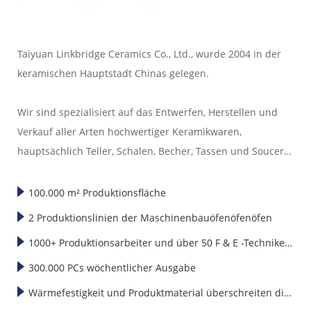
Taiyuan Linkbridge Ceramics Co., Ltd., wurde 2004 in der
keramischen Hauptstadt Chinas gelegen.
Wir sind spezialisiert auf das Entwerfen, Herstellen und
Verkauf aller Arten hochwertiger Keramikwaren,
hauptsächlich Teller, Schalen, Becher, Tassen und Soucers
usw. Unsere exportierten Keramikwaren sind in Amerika,
Europa, Japan, Korea und Südostasien gut verkauft. "
100.000 m² Produktionsfläche
2 Produktionslinien der Maschinenbauöfenöfenöfen
1000+ Produktionsarbeiter und über 50 F & E -Techniker
und -designer
300.000 PCs wöchentlicher Ausgabe
Wärmefestigkeit und Produktmaterial überschreiten die