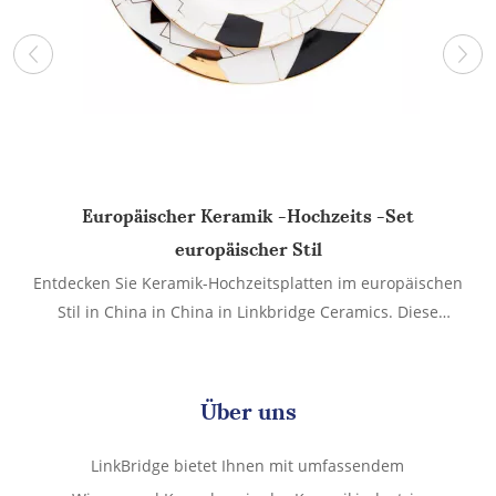
Europäischer Keramik -Hochzeits -Set
europäischer Stil
Entdecken Sie Keramik-Hochzeitsplatten im europäischen
Stil in China in China in Linkbridge Ceramics. Diese
Premium -Platten wurden mit Eleganz und Haltbarkeit
entworfen und eignen sich perfekt für Hochzeiten,
pe
Veranstaltungen und besondere Anlässe. Anpassbare
Über uns
Designs und wettbewerbsfähige Preise für globale
Großhändler.
LinkBridge bietet Ihnen mit umfassendem