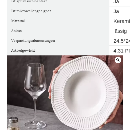
Ja
Ist spülmaschinenfest
Ja
Ist mikrowellengeeignet
Kerami
Material
lässig
Anlass
24,5*2
Verpackungsabmessungen
4,31 P
Artikelgewicht