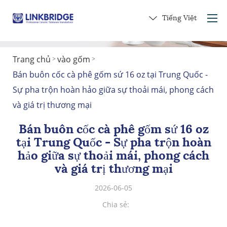
Tiếng Việt
Trang chủ
vào gốm
>
>
Trang chủ
Bán buôn cốc cà phê gốm sứ 16 oz tại Trung Quốc -
Giới thiệu về chúng tôi
Sự pha trộn hoàn hảo giữa sự thoải mái, phong cách
Các sản phẩm
và giá trị thương mại
Dịch vụ
Bán buôn cốc cà phê gốm sứ 16 oz
vào gốm
tại Trung Quốc - Sự pha trộn hoàn
Liên hệ với chúng tôi
hảo giữa sự thoải mái, phong cách
và giá trị thương mại
Nhận một món quà
2026-06-05
Chia sẻ: