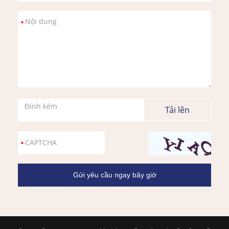
Đính kèm