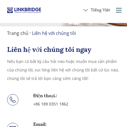
Tiếng Việt
Trang chủ
Liên hệ với chúng tôi
>
Trang chủ
Giới thiệu về chúng tôi
Liên hệ với chúng tôi ngay
Các sản phẩm
Nếu bạn có bất kỳ câu hỏi nào hoặc muốn mua sản phẩm
Dịch vụ
của chúng tôi, vui lòng liên hệ với chúng tôi bất cứ lúc nào,
vào gốm
chúng tôi sẽ trả lời bạn càng sớm càng tốt!
Liên hệ với chúng tôi
Nhận một món quà
Điện thoại.:
+86 189 0351 1862
Email: