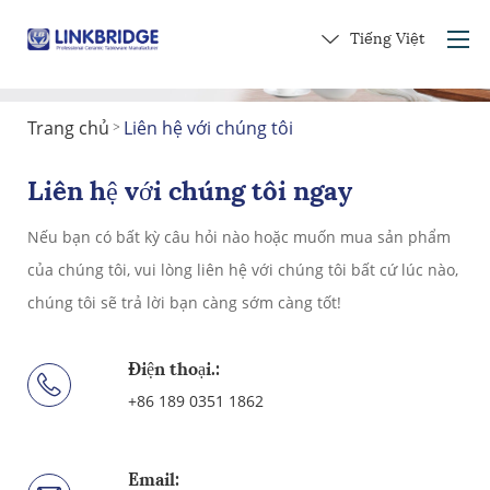
Tiếng Việt
Trang chủ
Liên hệ với chúng tôi
>
Trang chủ
Giới thiệu về chúng tôi
Liên hệ với chúng tôi ngay
Các sản phẩm
Nếu bạn có bất kỳ câu hỏi nào hoặc muốn mua sản phẩm
Dịch vụ
của chúng tôi, vui lòng liên hệ với chúng tôi bất cứ lúc nào,
vào gốm
chúng tôi sẽ trả lời bạn càng sớm càng tốt!
Liên hệ với chúng tôi
Nhận một món quà
Điện thoại.:
+86 189 0351 1862
Email: