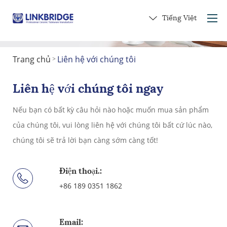
Tiếng Việt
Trang chủ
Liên hệ với chúng tôi
>
Trang chủ
Giới thiệu về chúng tôi
Liên hệ với chúng tôi ngay
Các sản phẩm
Nếu bạn có bất kỳ câu hỏi nào hoặc muốn mua sản phẩm
Dịch vụ
của chúng tôi, vui lòng liên hệ với chúng tôi bất cứ lúc nào,
vào gốm
chúng tôi sẽ trả lời bạn càng sớm càng tốt!
Liên hệ với chúng tôi
Nhận một món quà
Điện thoại.:
+86 189 0351 1862
Email: