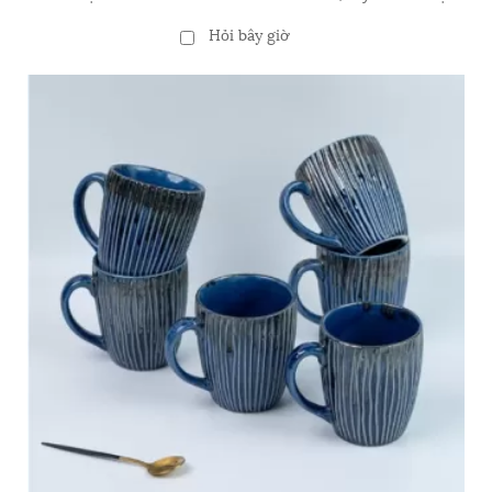
tên Mermaid Travel Mug Quà tặng cho trẻ em, cô gái, quà
Hỏi bây giờ
tặng nàng tiên cá tuyệt vời