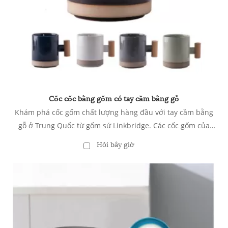
Cốc cốc bằng gốm có tay cầm bằng gỗ
Khám phá cốc gốm chất lượng hàng đầu với tay cầm bằng
gỗ ở Trung Quốc từ gốm sứ Linkbridge. Các cốc gốm của
chúng tôi có tay cầm gỗ thanh lịch, cung cấp một sự pha
Hỏi bây giờ
trộn độc đáo của thiết kế và chức năng hiện đại. Hoàn hảo
cho nhà, văn phòng, hoặc sử dụng quán cà phê. Liên hệ
với chúng tôi để biết giá bán buôn cạnh tranh và nâng cao
bộ sưu tập đồ uống của bạn với phong cách và