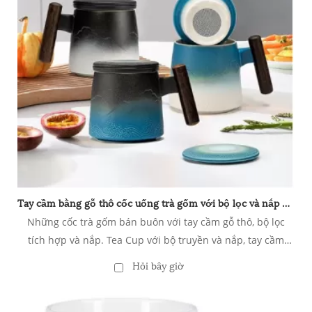
Tay cầm bằng gỗ thô cốc uống trà gốm với bộ lọc và nắp bán buôn
Những cốc trà gốm bán buôn với tay cầm gỗ thô, bộ lọc
tích hợp và nắp. Tea Cup với bộ truyền và nắp, tay cầm
bằng gỗ thô, cốc trà lỏng lẻo, cốc trà dập nổi để làm quà
Hỏi bây giờ
tặng, gradient đen & trắng 400ml/13,5ozoz