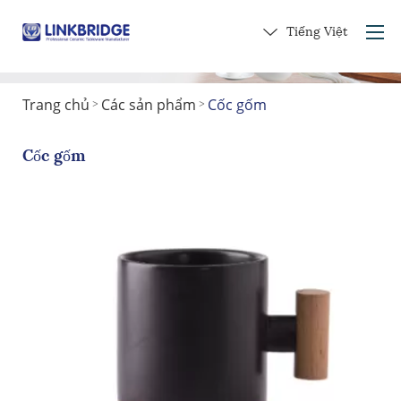
Tiếng Việt
Trang chủ
Các sản phẩm
Cốc gốm
>
>
Trang chủ
Giới thiệu về chúng tôi
Cốc gốm
Các sản phẩm
Dịch vụ
vào gốm
Liên hệ với chúng tôi
Nhận một món quà