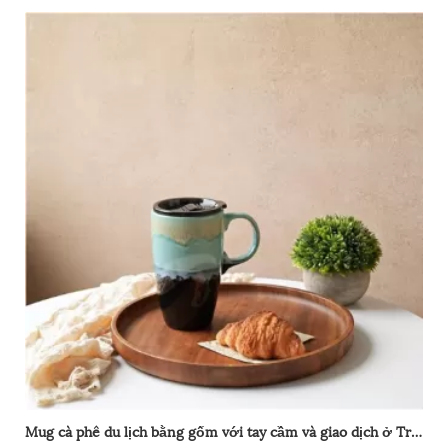
sữa, latte và ca cao nóng, bộ quà tặng cho lò vi sóng an
toàn - bộ 4, màu xanh lá cây
Mug cà phê du lịch bằng gốm với tay cầm và giao dịch ở Trung Quốc