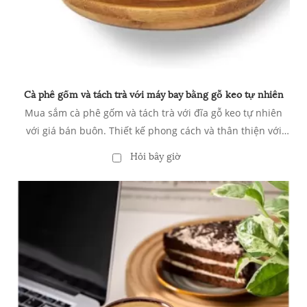
Cà phê gốm và tách trà với máy bay bằng gỗ keo tự nhiên
Mua sắm cà phê gốm và tách trà với đĩa gỗ keo tự nhiên
với giá bán buôn. Thiết kế phong cách và thân thiện với
môi trường, hoàn hảo cho các quán cà phê, nhà hàng và sử
Hỏi bây giờ
dụng nhà. Đơn đặt hàng số lượng lớn có sẵn từ một nhà
cung cấp đáng tin cậy ở Trung Quốc.