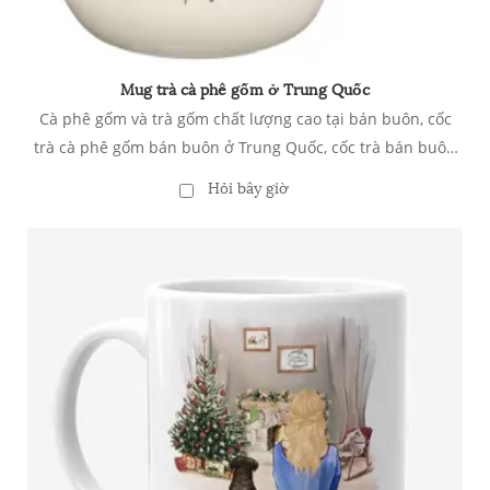
Mug trà cà phê gốm ở Trung Quốc
Cà phê gốm và trà gốm chất lượng cao tại bán buôn, cốc
trà cà phê gốm bán buôn ở Trung Quốc, cốc trà bán buôn
Trung Quốc, Cà phê gốm & Trà cốc 15 oz Lớn, Kinh thánh
Hỏi bây giờ
không có chì, Vi kính/Trình rửa chén an toàn cho phụ nữ và
bạn bè: Tình bạn ngọt ngào