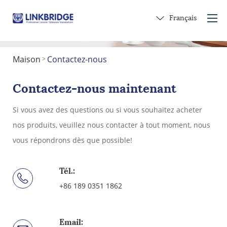
Français
Maison
Contactez-nous
>
Maison
À propos de nous
Contactez-nous maintenant
Produits
Si vous avez des questions ou si vous souhaitez acheter
Service
nos produits, veuillez nous contacter à tout moment, nous
dans la céramique
vous répondrons dès que possible!
Contactez-nous
Faire un cadeau
Tél.:
+86 189 0351 1862
Email: