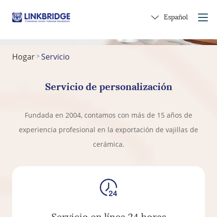
Español
Hogar
Servicio
>
Hogar
Acerca de nosotros
Servicio de personalización
Productos
Servicio
Fundada en 2004, contamos con más de 15 años de
En cerámica
experiencia profesional en la exportación de vajillas de
Contáctenos
cerámica.
Obtener un regalo