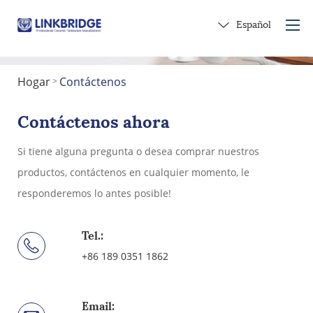
Español
Hogar
Contáctenos
>
Hogar
Acerca de nosotros
Contáctenos ahora
Productos
Si tiene alguna pregunta o desea comprar nuestros
Servicio
productos, contáctenos en cualquier momento, le
En cerámica
responderemos lo antes posible!
Contáctenos
Obtener un regalo
Tel.:
+86 189 0351 1862
Email: