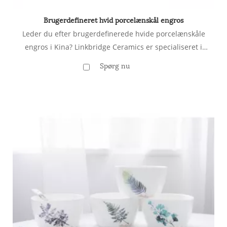
Brugerdefineret hvid porcelænskål engros
Leder du efter brugerdefinerede hvide porcelænskåle
engros i Kina? Linkbridge Ceramics er specialiseret i
holdbare, tilpassede porcelænskåle perfekte til
Spørg nu
restauranter, hoteller og detailhandlere. Kontakt os for
premium kvalitet og konkurrencedygtige priser!