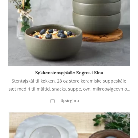
Køkkenstensøjskåle Engros i Kina
Stentøjskål til køkken, 28 oz store keramiske suppeskåle
sæt med 4 til måltid, snacks, suppe, ovn, mikrobølgeovn og
opvaskemaskine sikre køkkenskåle med bølget kant, reaktiv
Spørg nu
glasur mat