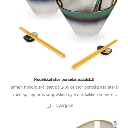
Nudelskål stor porcelænsalatskål
Ramen noodle skål sæt på 2-30 oz stor porcelænsalatskål
med spisepinde, suppesked og hvile, køkken serverer
retter til pho, udon - reaktiv grøn
Spørg nu