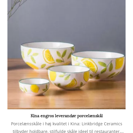
Kina engros leverandør porcelænskål
Porcelænsskåle i høj kvalitet i Kina: Linkbridge Ceramics
tilbyder holdbare, stilfulde skåle ideel til restauranter,