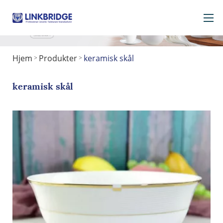
Hjem
Produkter
keramisk skål
>
>
Hjem
Om os
keramisk skål
Produkter
Service
I keramik
Kontakt os
Få en gave