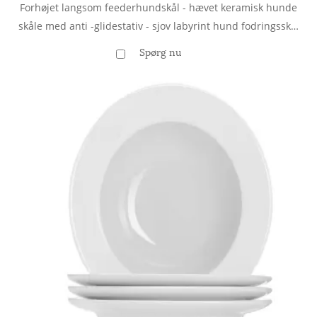
Forhøjet langsom feederhundskål - hævet keramisk hunde
skåle med anti -glidestativ - sjov labyrint hund fodringsskål
til hurtig eater - tung hundefoderskål - designet til små og
Spørg nu
mellemstore hunde - grå - 6,7 tommer