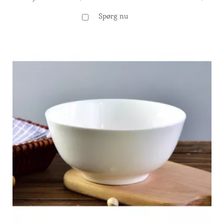
detailhandlere og begivenheder. Kontakt os for
Spørg nu
bulkporcelænskålordrer i dag!