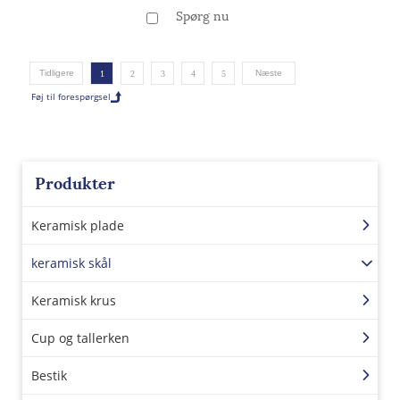
stentøjskåle sæt, mikrobølgeovn og opvaskemaskine sikker
Spørg nu
(Misty White)
Tidligere
Næste
1
2
3
4
5
Produkter
Keramisk plade
keramisk skål
Keramisk krus
Cup og tallerken
Bestik